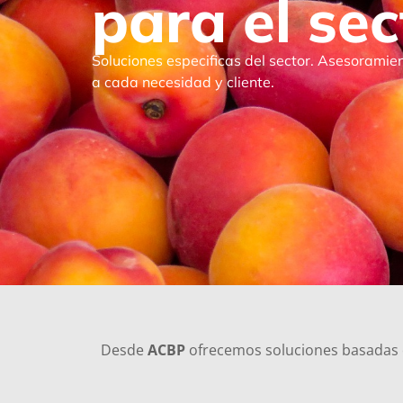
para el sec
Soluciones especificas del sector. Asesorami
a cada necesidad y cliente.
Desde
ACBP
ofrecemos soluciones basadas