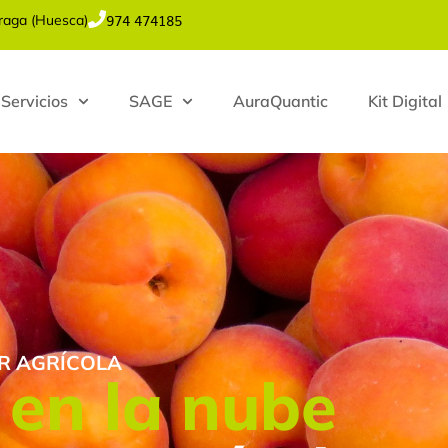
974 474185
Fraga (Huesca)
Servicios
SAGE
AuraQuantic
Kit Digital
OR AGRÍCOLA
s
en la nube