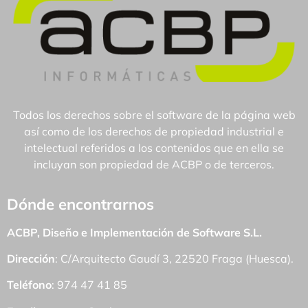
Todos los derechos sobre el software de la página web
así como de los derechos de propiedad industrial e
intelectual referidos a los contenidos que en ella se
incluyan son propiedad de ACBP o de terceros.
Dónde encontrarnos
ACBP, Diseño e Implementación de Software S.L.
Dirección
: C/Arquitecto Gaudí 3, 22520 Fraga (Huesca).
Teléfono
: 974 47 41 85