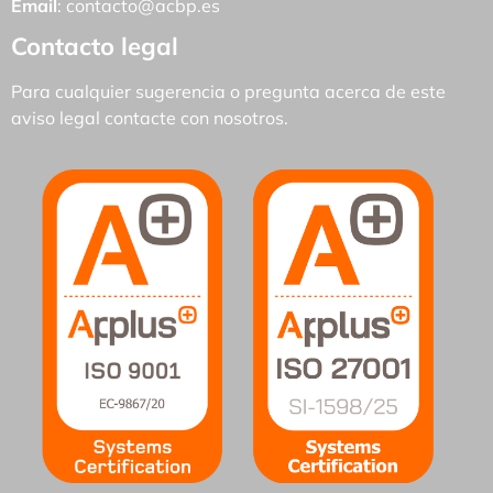
Email
:
contacto@acbp.es
Contacto legal
Para cualquier sugerencia o pregunta acerca de este
aviso legal contacte con nosotros.