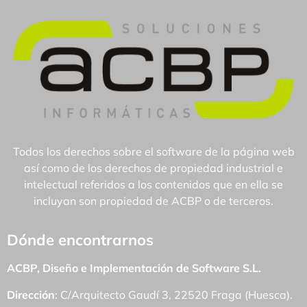
Todos los derechos sobre el software de la página web
así como de los derechos de propiedad industrial e
intelectual referidos a los contenidos que en ella se
incluyan son propiedad de ACBP o de terceros.
Dónde encontrarnos
ACBP, Diseño e Implementación de Software S.L.
Dirección
: C/Arquitecto Gaudí 3, 22520 Fraga (Huesca).