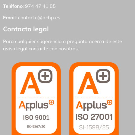
Teléfono
: 974 47 41 85
Email
:
contacto@acbp.es
Contacto legal
Para cualquier sugerencia o pregunta acerca de este
aviso legal contacte con nosotros.